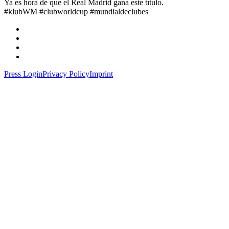
Ya es hora de que el Real Madrid gana este título.
#klubWM #clubworldcup #mundialdeclubes
Press Login
Privacy Policy
Imprint