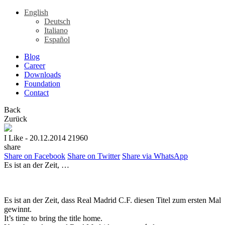
English
Deutsch
Italiano
Español
Blog
Career
Downloads
Foundation
Contact
Back
Zurück
I Like
- 20.12.2014
21960
share
Share on Facebook
Share on Twitter
Share via WhatsApp
Es ist an der Zeit, …
Es ist an der Zeit, dass Real Madrid C.F. diesen Titel zum ersten Mal
gewinnt.
It’s time to bring the title home.