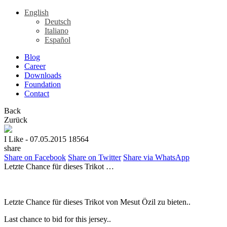
English
Deutsch
Italiano
Español
Blog
Career
Downloads
Foundation
Contact
Back
Zurück
I Like
- 07.05.2015
18564
share
Share on Facebook
Share on Twitter
Share via WhatsApp
Letzte Chance für dieses Trikot …
Letzte Chance für dieses Trikot von Mesut Özil zu bieten..
Last chance to bid for this jersey..