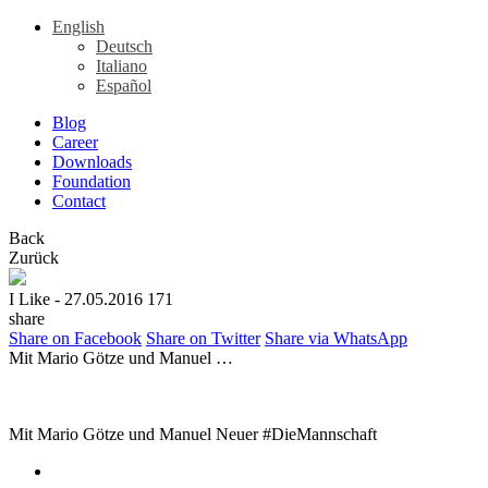
English
Deutsch
Italiano
Español
Blog
Career
Downloads
Foundation
Contact
Back
Zurück
I Like
- 27.05.2016
171
share
Share on Facebook
Share on Twitter
Share via WhatsApp
Mit Mario Götze und Manuel …
Mit Mario Götze und Manuel Neuer #DieMannschaft